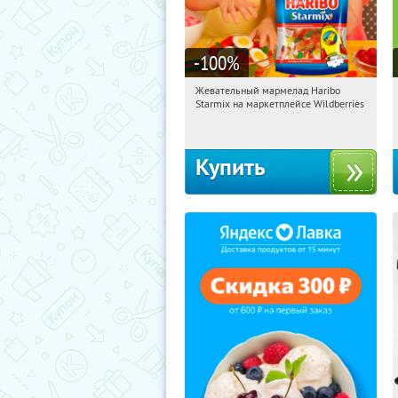
-100
%
Жевательный мармелад Haribo
01:22:47
Получили:
613
Starmix на маркетплейсе Wildberries
Россия
Купить