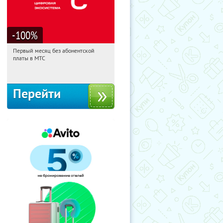
-100
%
Первый месяц без абонентской
01:22:47
Получи первым!
платы в МТС
Россия
Перейти