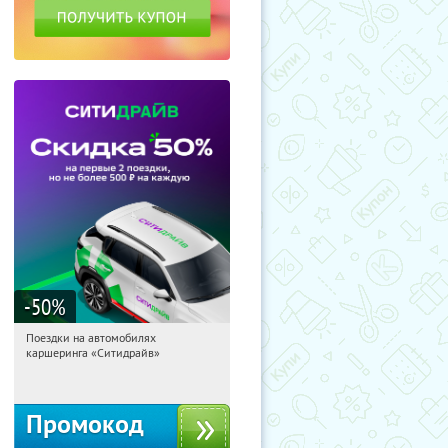
-50
%
Поездки на автомобилях
01:22:47
Получи первым!
каршеринга «Ситидрайв»
Россия
Промокод