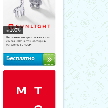
100
%
до
Бесплатная изящная подвеска или
01:22:47
Получили:
73
скидка 500р. в сети ювелирных
Россия
магазинов SUNLIGHT
Бесплатно