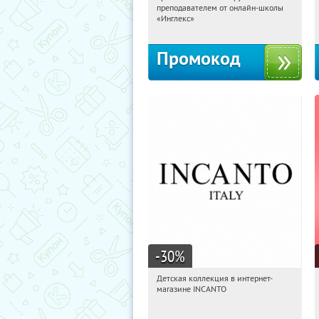
преподавателем от онлайн-школы
Россия
«Инглекс»
Промокод
-30
%
Детская коллекция в интернет-
01:22:47
Получи первым!
магазине INCANTO
Россия