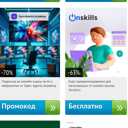
-70
%
-63
%
Подписка на онлайн-курсы по AI и
Курс программирования для
01:22:47
Получили:
18
01:22:47
Получили:
4
нейросетям от Open Agents Academy
начинающих от онлайн-школы
Россия
Россия
Onskills
Промокод
Бесплатно