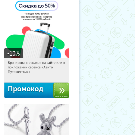
-10
%
Бронирование жилья на сайте или в
01:22:47
Получили:
11
приложении сервиса «Авито
Россия
Путешествия»
Промокод