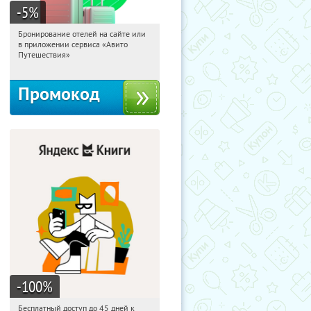
-5
%
Бронирование отелей на сайте или
01:22:47
Получи первым!
в приложении сервиса «Авито
Россия
Путешествия»
Промокод
-100
%
Бесплатный доступ до 45 дней к
01:22:47
Получи первым!