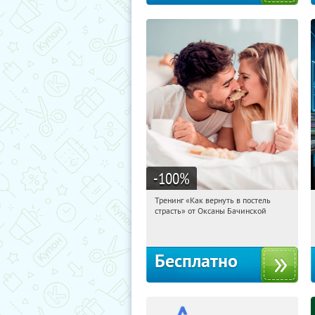
-100
%
Тренинг «Как вернуть в постель
01:22:47
Получили:
16
страсть» от Оксаны Бачинской
Россия
Бесплатно