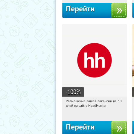
Перейти
-100
%
Размещение вашей вакансии на 30
01:22:47
Получи первым!
дней на сайте HeadHunter
Россия
Перейти