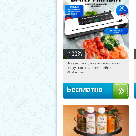
-100
%
Вакууматор для сухих и влажных
01:22:47
Получили:
180
продуктов на маркетплейсе
Россия
Wildberries
Бесплатно