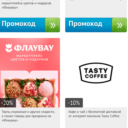
маркетплейсе цветов и подарков
Россия
Россия
«Флаувау»
Промокод
Промокод
-20
%
-10
%
Торты, пирожные и другие сладости,
Кофе и чай с бесплатной доставкой
01:22:47
Получили:
6
01:22:47
Получи первым!
а также товары для праздника на
от интернет-магазина Tasty Coffee
Россия
Россия
«Флаувау»