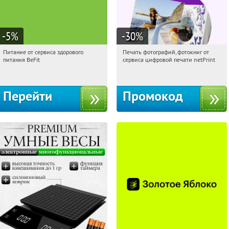
-5
%
-30
%
Питание от сервиса здорового
Печать фотографий, фотокниг от
01:22:47
Получи первым!
01:22:47
Получили:
4
питания BeFit
сервиса цифровой печати netPrint
Россия
Россия
Перейти
Промокод