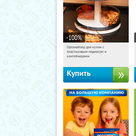
-100
%
Органайзер для кухни с
01:22:47
Получили:
312
пластиковым подносом и
Россия
контейнерами
Купить