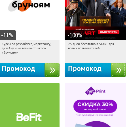
-11
%
-100
%
Курсы по разработке, маркетингу,
25 дней бесплатно в START для
01:22:47
Получи первым!
01:22:47
Получи первым!
дизайну и не только от школы
новых пользователей
Россия
Россия
«Бруноям»
Промокод
Промокод