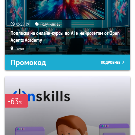
05:29:38
Получили:
18
Подписка на онлайн-курсы по AI и нейросетям от Open
Agents Academy
Россия
Промокод
ПОДРОБНЕЕ
-63
%