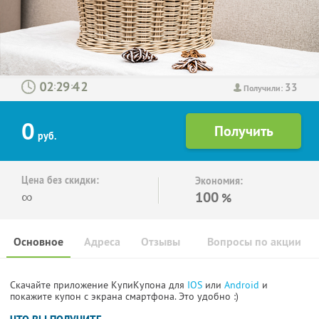
33
:
:
Получили:
0
руб.
Цена без скидки:
Экономия:
∞
100
%
Основное
Адреса
Отзывы
Вопросы по акции
Скачайте приложение КупиКупона для
IOS
или
Android
и
покажите купон с экрана смартфона. Это удобно :)