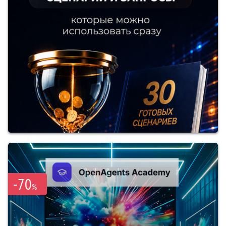
-70
%