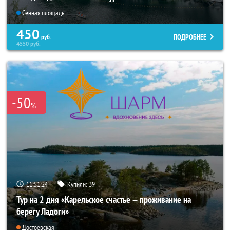
Сенная площадь
450
ПОДРОБНЕЕ
руб.
4550
руб.
-50
%
11:51:20
Купили:
39
Тур на 2 дня «Карельское счастье — проживание на
берегу Ладоги»
Достоевская