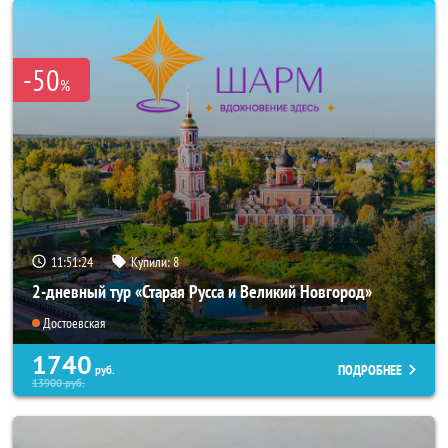
-50
%
11:51:20
Купили:
8
2-дневный тур «Старая Русса и Великий Новгород»
Достоевская
1740
ПОДРОБНЕЕ
руб.
13900
руб.