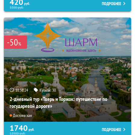
420
ПОДРОБНЕЕ
руб.
3300
руб.
-50
%
11:51:20
Купили:
30
2-дневный тур «Тверь и Торжок: путешествие по
государевой дороге»
Достоевская
1740
ПОДРОБНЕЕ
руб.
13900
руб.