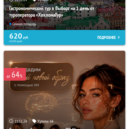
Гастрономический тур в Выборг на 1 день от
туроператора «ХохломаТур»
Сенная площадь
620
ПОДРОБНЕЕ
руб.
6290
руб.
64
%
до
11:51:20
Купили:
64