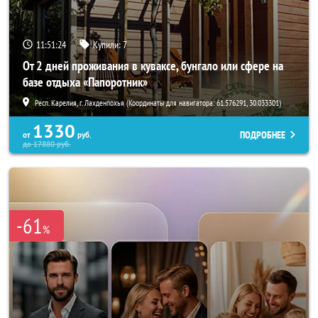
11:51:20
Купили:
7
От 2 дней проживания в куваксе, бунгало или сфере на
базе отдыха «Папоротник»
Респ. Карелия, г. Лахденпохья (Координаты для навигатора: 61.576291, 30.033301)
1330
ПОДРОБНЕЕ
от
руб.
до
17880
руб.
-61
%