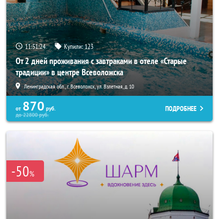
11:51:20
Купили:
123
От 2 дней проживания с завтраками в отеле «Старые
традиции» в центре Всеволожска
Ленинградская обл., г. Всеволожск, ул. Взлетная, д. 10
870
ПОДРОБНЕЕ
от
руб.
до
22800
руб.
-50
%