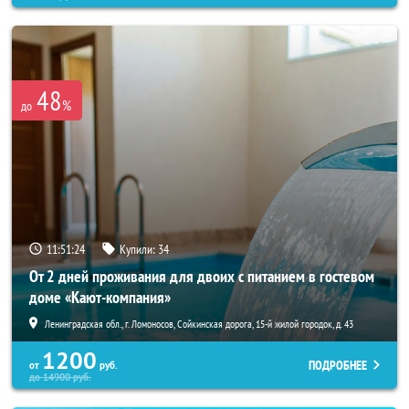
48
%
до
11:51:20
Купили:
34
От 2 дней проживания для двоих с питанием в гостевом
доме «Кают-компания»
Ленинградская обл., г. Ломоносов, Сойкинская дорога, 15-й жилой городок, д. 43
1200
ПОДРОБНЕЕ
от
руб.
до
14900
руб.