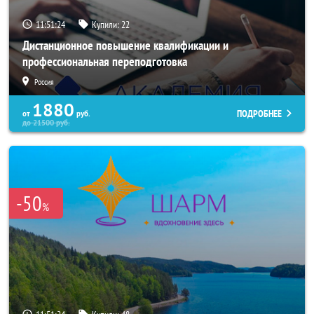
11:51:20
Купили:
22
Дистанционное повышение квалификации и
профессиональная переподготовка
Россия
1880
ПОДРОБНЕЕ
от
руб.
до
21500
руб.
-50
%