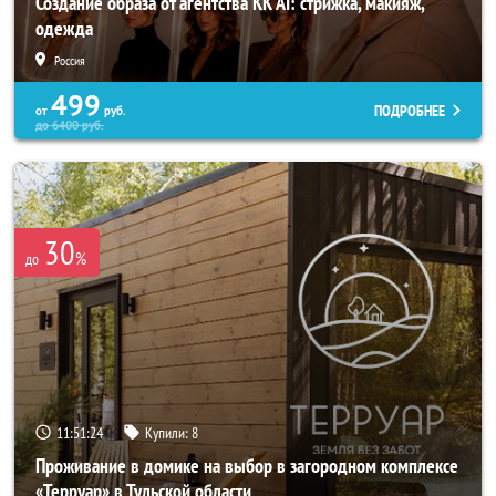
Создание образа от агентства KK AI: стрижка, макияж,
одежда
Россия
499
ПОДРОБНЕЕ
от
руб.
до
6400
руб.
30
%
до
11:51:20
Купили:
8
Проживание в домике на выбор в загородном комплексе
«Терруар» в Тульской области