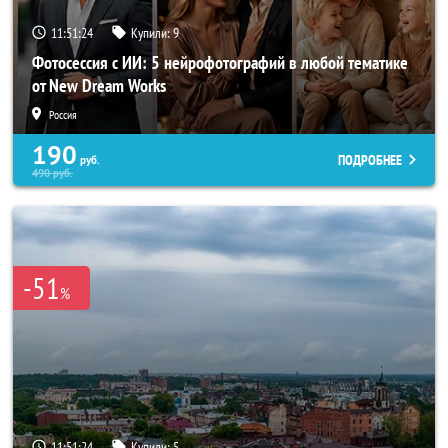
11:51:20
Купили:
9
Фотосессия с ИИ: 5 нейрофотографий в любой тематике
от New Dream Works
Россия
190
ПОДРОБНЕЕ
руб.
490
руб.
-51
%
11:51:20
Купили:
5