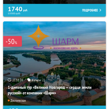
1740
ПОДРОБНЕЕ
руб.
13900
руб.
-50
%
11:51:20
Купили:
22
1-дневный тур «Великий Новгород — сердце земли
русской» от компании «Шарм»
Достоевская