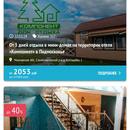
11:51:20
Купили:
117
От 3 дней отдыха в мини-домах на территории отеля
«Компонент» в Подмосковье
Московская обл., Солнечногорский р-н, д. Колтышево, 1
2053
ПОДРОБНЕЕ
от
руб.
до
67400
руб.
40
%
до