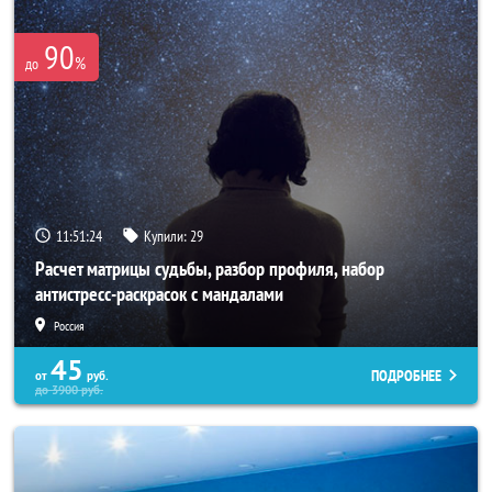
90
%
до
11:51:20
Купили:
29
Расчет матрицы судьбы, разбор профиля, набор
антистресс-раскрасок с мандалами
Россия
45
ПОДРОБНЕЕ
от
руб.
до
3900
руб.