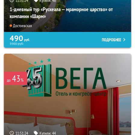
11:51:20
Купили:
48
1-дневный тур «Рускеала — мраморное царство» от
компании «Шарм»
Достоевская
490
ПОДРОБНЕЕ
руб.
3900
руб.
43
%
до
11:51:20
Купили:
44