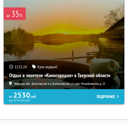
35
%
до
11:51:20
Купи первым!
Отдых в экоотеле «Киногородок» в Тверской области
Тверская обл., Бологовский р-н, Выползовское с/п, дер. Михайловское, д. 15
2530
ПОДРОБНЕЕ
от
руб.
до
173110
руб.