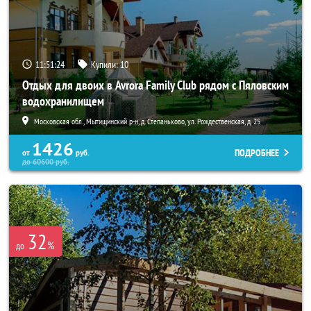
11:51:20
Купили:
10
Отдых для двоих в Avrora Family Club рядом с Пяловским
водохранилищем
Московская обл., Мытищинский р-н, д. Степаньково, ул. Рождественская, д. 25
1426
ПОДРОБНЕЕ
от
руб.
до
60600
руб.
32
%
до