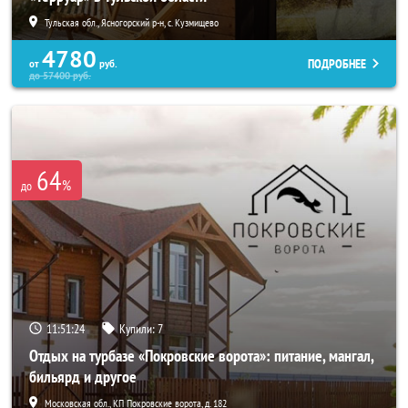
Тульская обл., Ясногорский р-н, с. Кузмищево
4780
ПОДРОБНЕЕ
от
руб.
до
57400
руб.
64
%
до
11:51:20
Купили:
7
Отдых на турбазе «Покровские ворота»: питание, мангал,
бильярд и другое
Московская обл., КП Покровские ворота, д. 182