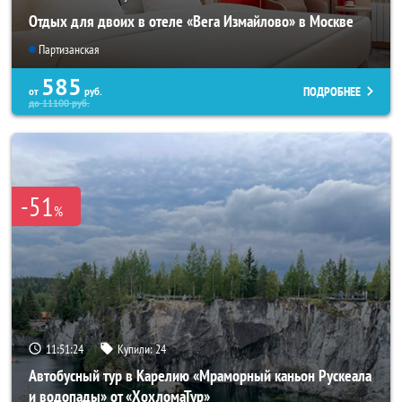
Отдых для двоих в отеле «Вега Измайлово» в Москве
Партизанская
585
ПОДРОБНЕЕ
от
руб.
до
11100
руб.
-51
%
11:51:20
Купили:
24
Автобусный тур в Карелию «Мраморный каньон Рускеала
и водопады» от «ХохломаТур»