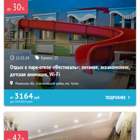
30
%
до
11:51:20
Купили:
23
Отдых в парк-отеле «Фестиваль»: питание, аквакомплекс,
детская анимация, Wi-Fi
Рязанская обл., Клепиковский район, пос. Чулис
3164
ПОДРОБНЕЕ
от
руб.
до
107880
руб.
42
%
до