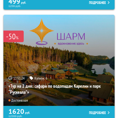
499
ПОДРОБНЕЕ
руб.
1290
руб.
-50
%
11:51:20
Купили:
6
«Тур на 2 дня: сафари по водопадам Карелии и парк
“Рускеала"»
Достоевская
1620
ПОДРОБНЕЕ
руб.
12900
руб.