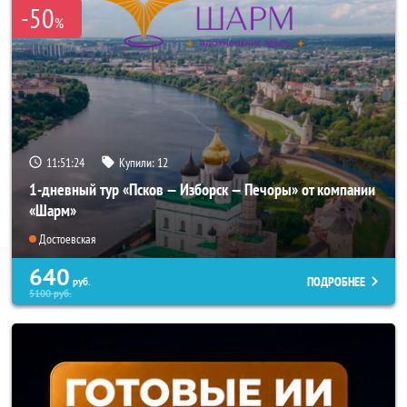
-50
%
11:51:20
Купили:
12
1-дневный тур «Псков — Изборск — Печоры» от компании
«Шарм»
Достоевская
640
ПОДРОБНЕЕ
руб.
5100
руб.