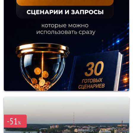
-51
%