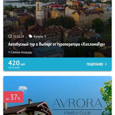
11:51:20
Купили:
9
Автобусный тур в Выборг от туроператора «ХохломаТур»
Сенная площадь
420
ПОДРОБНЕЕ
руб.
4230
руб.
37
%
до