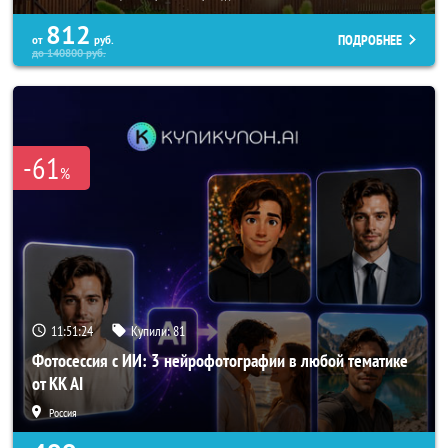
812
ПОДРОБНЕЕ
от
руб.
до
140800
руб.
-61
%
11:51:20
Купили:
81
Фотосессия с ИИ: 3 нейрофотографии в любой тематике
от KK AI
Россия