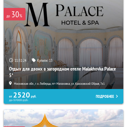
30
%
до
11:51:20
Купили:
13
Отдых для двоих в загородном отеле Malakhovka Palace
5*
Московская обл., г. о. Люберцы, пгт Малаховка, ул. Красковский Обрыв, 7к1
2520
ПОДРОБНЕЕ
от
руб.
до
57000
руб.