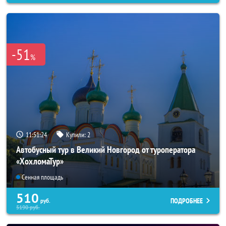
-51
%
11:51:20
Купили:
2
Автобусный тур в Великий Новгород от туроператора
«ХохломаТур»
Сенная площадь
510
ПОДРОБНЕЕ
руб.
5190
руб.