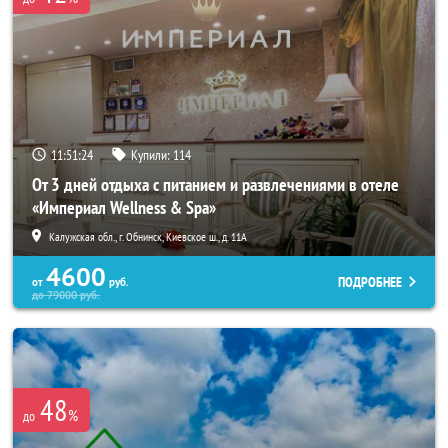
11:51:20
Купили:
114
От 3 дней отдыха с питанием и развлечениями в отеле
«Империал Wellness & Spa»
Калужская обл., г. Обнинск, Киевское ш., д. 11А
4600
ПОДРОБНЕЕ
от
руб.
до
79000
руб.
48
%
до