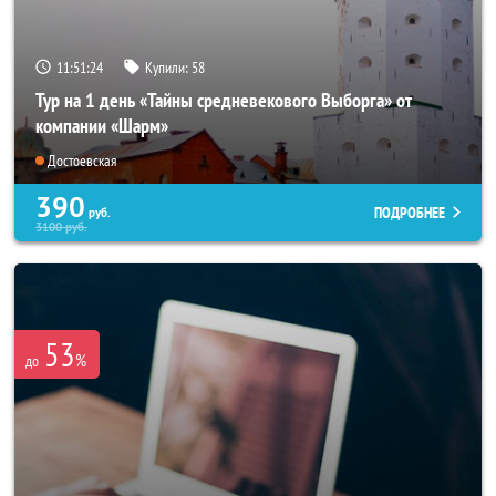
11:51:20
Купили:
58
Тур на 1 день «Тайны средневекового Выборга» от
компании «Шарм»
Достоевская
390
ПОДРОБНЕЕ
руб.
3100
руб.
53
%
до