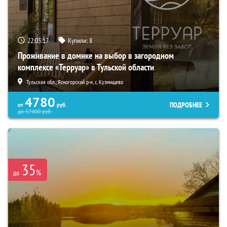
22:03:15
Купили:
8
Проживание в домике на выбор в загородном
комплексе «Терруар» в Тульской области
Тульская обл., Ясногорский р-н, с. Кузмищево
4780
ПОДРОБНЕЕ
от
руб.
до
57400
руб.
35
%
до