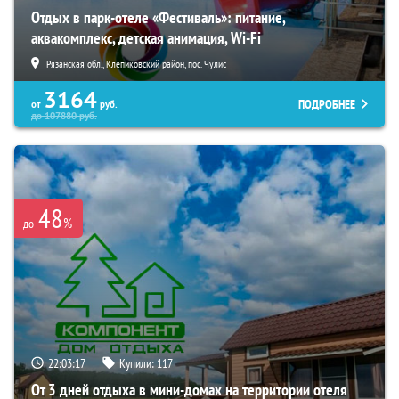
Отдых в парк-отеле «Фестиваль»: питание,
аквакомплекс, детская анимация, Wi-Fi
Рязанская обл., Клепиковский район, пос. Чулис
3164
ПОДРОБНЕЕ
от
руб.
до
107880
руб.
48
%
до
22:03:15
Купили:
117
От 3 дней отдыха в мини-домах на территории отеля