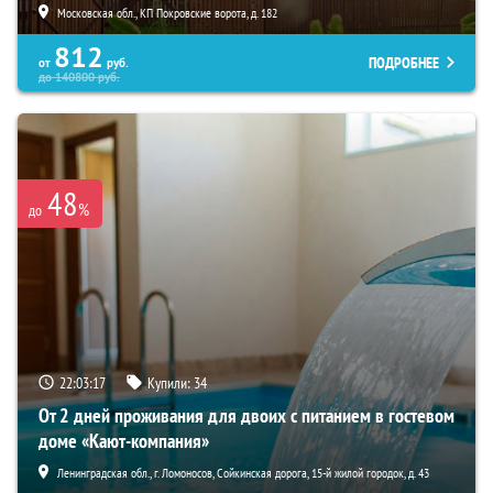
Московская обл., КП Покровские ворота, д. 182
812
ПОДРОБНЕЕ
от
руб.
до
140800
руб.
48
%
до
22:03:15
Купили:
34
От 2 дней проживания для двоих с питанием в гостевом
доме «Кают-компания»
Ленинградская обл., г. Ломоносов, Сойкинская дорога, 15-й жилой городок, д. 43