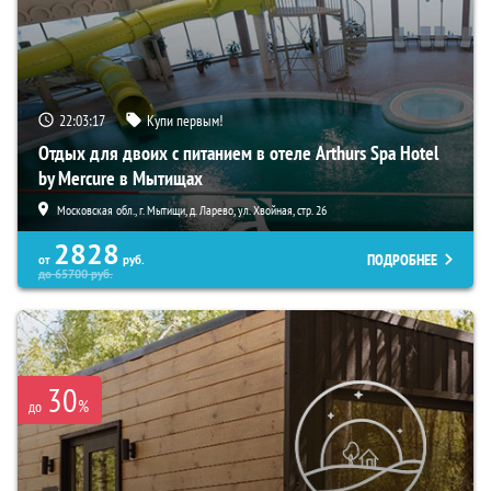
22:03:15
Купи первым!
Отдых для двоих с питанием в отеле Arthurs Spa Hotel
by Mercure в Мытищах
Московская обл., г. Мытищи, д. Ларево, ул. Хвойная, стр. 26
2828
ПОДРОБНЕЕ
от
руб.
до
65700
руб.
30
%
до