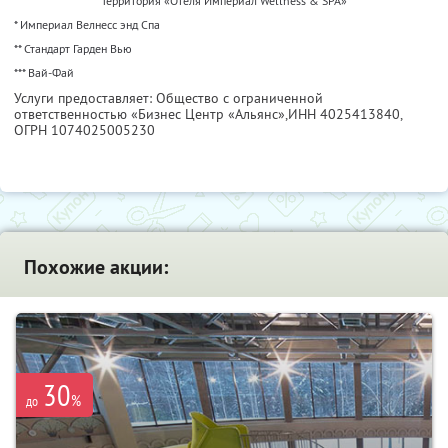
Территория «Отеля Империал Wellness & SPA»
* Империал Велнесс энд Спа
** Стандарт Гарден Вью
*** Вай-Фай
Услуги предоставляет: Общество с ограниченной
ответственностью «Бизнес Центр «Альянс»,
ИНН 4025413840
,
ОГРН 1074025005230
Похожие акции:
30
%
до