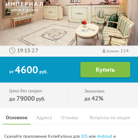
114
:
:
Купили:
4600
от
руб.
Цена без скидки:
Экономия:
79000
42%
до
до
руб.
Основное
Адреса
Отзывы
Вопросы по акции
Скачайте приложение КупиКупона для
IOS
или
Android
и