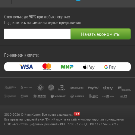
Сэкономьте до 90% при любых покупках
Подпишитесь на самые выгодные предложения
Принимаем к оплате:
2010-2026 © КупиКупон. Все права защищены.
Все права на товарный знак "КупиКупон" и на сайт www.kupikupon.ru принадлежат
OOO «Агентство цифровых решений» ИНН 7705523387, ОГРН 1127747063212