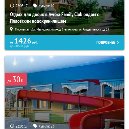
22:03:15
Купили:
10
Отдых для двоих в Avrora Family Club рядом с
Пяловским водохранилищем
Московская обл., Мытищинский р-н, д. Степаньково, ул. Рождественская, д. 25
1426
ПОДРОБНЕЕ
от
руб.
до
60600
руб.
30
%
до
22:03:15
Купили:
23