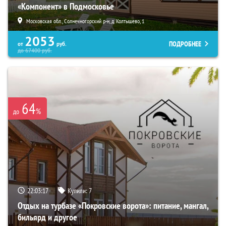
«Компонент» в Подмосковье
Московская обл., Солнечногорский р-н, д. Колтышево, 1
2053
ПОДРОБНЕЕ
от
руб.
до
67400
руб.
64
%
до
22:03:15
Купили:
7
Отдых на турбазе «Покровские ворота»: питание, мангал,
бильярд и другое