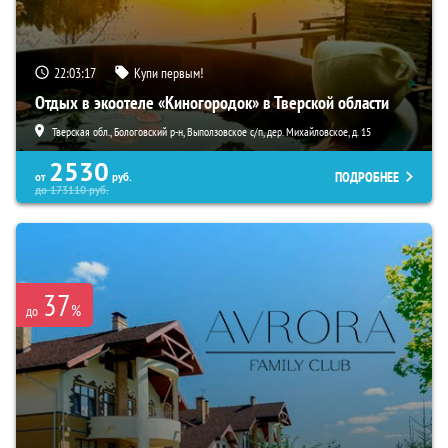
22:03:15
Купи первым!
Отдых в экоотеле «Киногородок» в Тверской области
Тверская обл., Бологовский р-н, Выползовское с/п, дер. Михайловское, д. 15
2530
ПОДРОБНЕЕ
от
руб.
до
173110
руб.
37
%
до