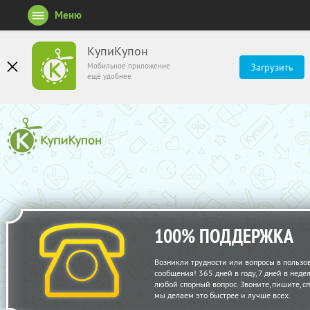
Меню
КупиКупон
Мобильное приложение
Загрузить
ещё удобнее
100% ПОДДЕРЖКА
Возникли трудности или вопросы в пользо
сообщения! 365 дней в году, 7 дней в нед
любой спорный вопрос. Звоните, пишите, с
мы делаем это быстрее и лучше всех.