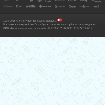
2010-2026 © КупиКупон. Все права защищены.
Все права на товарный знак "КупиКупон" и на сайт www.kupikupon.ru принадлежат
OOO «Агентство цифровых решений» ИНН 7705523387, ОГРН 1127747063212