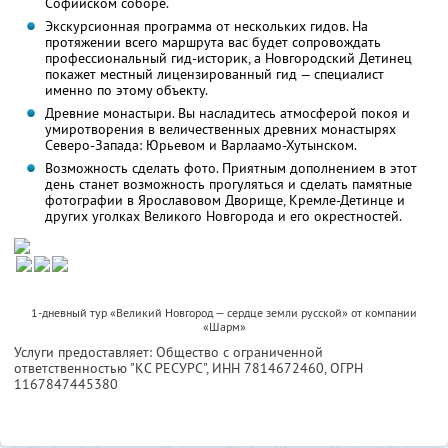
Софийском соборе.
Экскурсионная программа от нескольких гидов. На
протяжении всего маршрута вас будет сопровождать
профессиональный гид-историк, а Новгородский Детинец
покажет местный лицензированный гид — специалист
именно по этому объекту.
Древние монастыри. Вы насладитесь атмосферой покоя и
умиротворения в величественных древних монастырях
Северо-Запада: Юрьевом и Варлаамо-Хутынском.
Возможность сделать фото. Приятным дополнением в этот
день станет возможность прогуляться и сделать памятные
фотографии в Ярославовом Дворище, Кремле-Детинце и
других уголках Великого Новгорода и его окрестностей.
1-дневный тур «Великий Новгород — сердце земли русской» от компании
«Шарм»
Услуги предоставляет: Общество с ограниченной
ответственностью "КС РЕСУРС",
ИНН 7814672460
, ОГРН
1167847445380