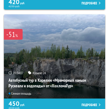
420
ПОДРОБНЕЕ
руб.
4230
руб.
-51
%
05:54:06
Купили:
24
Автобусный тур в Карелию «Мраморный каньон
Рускеала и водопады» от «ХохломаТур»
Сенная площадь
450
ПОДРОБНЕЕ
руб.
4550
руб.