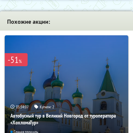
Похожие акции:
-51
%
05:54:06
Купили:
2
Автобусный тур в Великий Новгород от туроператора
«ХохломаТур»
Сенная площадь