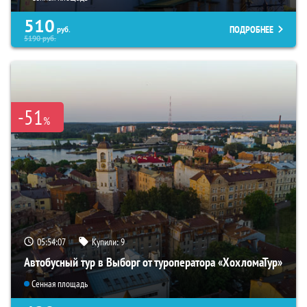
510
ПОДРОБНЕЕ
руб.
5190
руб.
-51
%
05:54:06
Купили:
9
Автобусный тур в Выборг от туроператора «ХохломаТур»
Сенная площадь