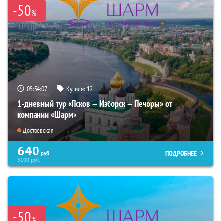
-50
%
05:54:06
Купили:
12
1-дневный тур «Псков — Изборск — Печоры» от
компании «Шарм»
Достоевская
640
ПОДРОБНЕЕ
руб.
5100
руб.
-50
%