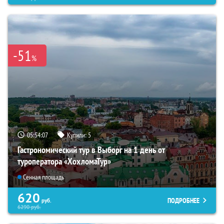
-51
%
05:54:06
Купили:
5
Гастрономический тур в Выборг на 1 день от
туроператора «ХохломаТур»
Сенная площадь
620
ПОДРОБНЕЕ
руб.
6290
руб.