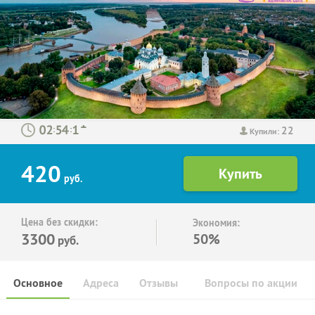
22
:
:
Купили:
420
руб.
Цена без скидки:
Экономия:
3300
50%
руб.
Основное
Адреса
Отзывы
Вопросы по акции