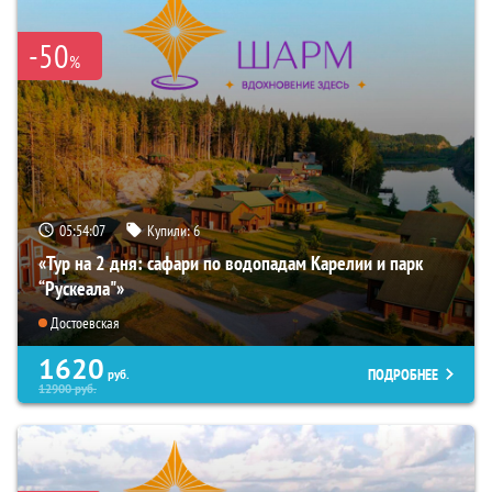
-50
%
05:54:06
Купили:
6
«Тур на 2 дня: сафари по водопадам Карелии и парк
“Рускеала"»
Достоевская
1620
ПОДРОБНЕЕ
руб.
12900
руб.