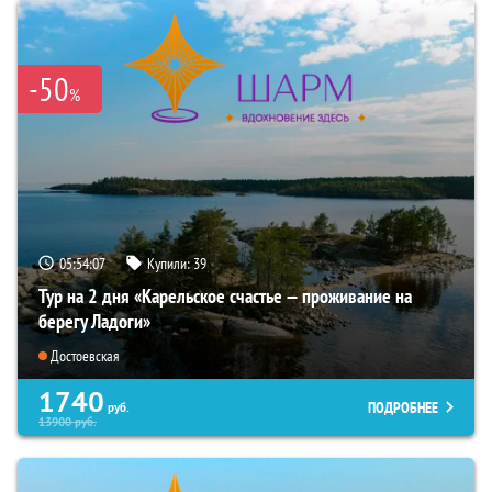
-50
%
05:54:06
Купили:
39
Тур на 2 дня «Карельское счастье — проживание на
берегу Ладоги»
Достоевская
1740
ПОДРОБНЕЕ
руб.
13900
руб.