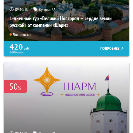
09:10:35
Купили:
22
1-дневный тур «Великий Новгород — сердце земли
русской» от компании «Шарм»
Достоевская
420
ПОДРОБНЕЕ
руб.
3300
руб.
-50
%