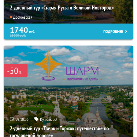
2-дневный тур «Старая Русса и Великий Новгород»
Достоевская
1740
ПОДРОБНЕЕ
руб.
13900
руб.
-50
%
09:10:35
Купили:
30
2-дневный тур «Тверь и Торжок: путешествие по
государевой дороге»