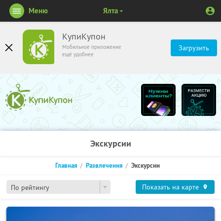
Меню
Ялта
КупиКупон
Мобильное приложение
Загрузить
ещё удобнее
Экскурсии
Главная
Развлечения
Экскурсии
Показать на карте
По рейтингу