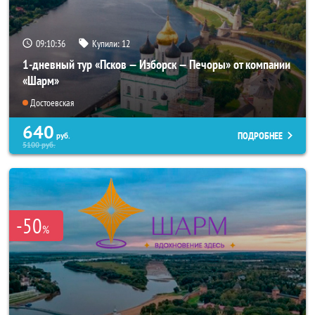
09:10:35
Купили:
12
1-дневный тур «Псков — Изборск — Печоры» от компании
«Шарм»
Достоевская
640
ПОДРОБНЕЕ
руб.
5100
руб.
-50
%