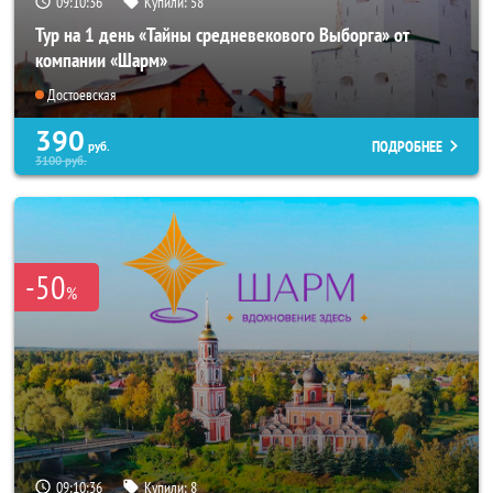
09:10:35
Купили:
58
Тур на 1 день «Тайны средневекового Выборга» от
компании «Шарм»
Достоевская
390
ПОДРОБНЕЕ
руб.
3100
руб.
-50
%
09:10:35
Купили:
8