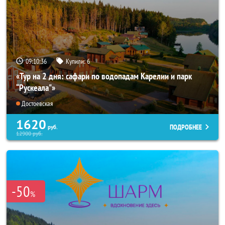
09:10:35
Купили:
6
«Тур на 2 дня: сафари по водопадам Карелии и парк
“Рускеала"»
Достоевская
1620
ПОДРОБНЕЕ
руб.
12900
руб.
-50
%