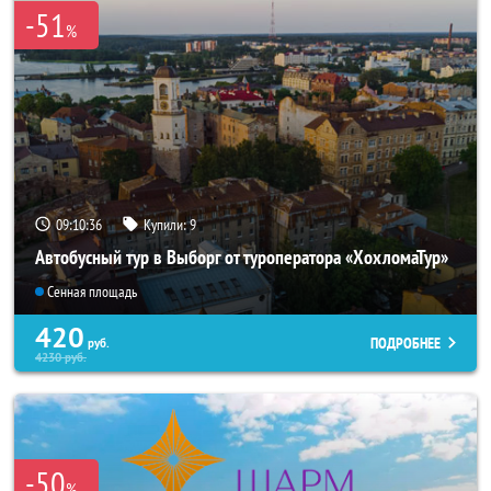
-51
%
09:10:35
Купили:
9
Автобусный тур в Выборг от туроператора «ХохломаТур»
Сенная площадь
420
ПОДРОБНЕЕ
руб.
4230
руб.
-50
%