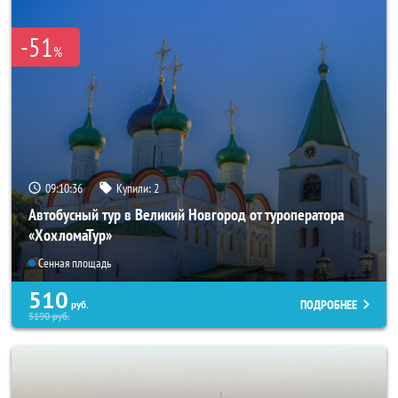
-51
%
09:10:35
Купили:
2
Автобусный тур в Великий Новгород от туроператора
«ХохломаТур»
Сенная площадь
510
ПОДРОБНЕЕ
руб.
5190
руб.