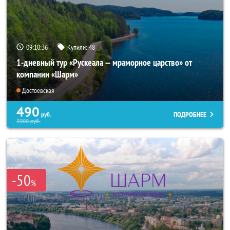
09:10:35
Купили:
48
1-дневный тур «Рускеала — мраморное царство» от
компании «Шарм»
Достоевская
490
ПОДРОБНЕЕ
руб.
3900
руб.
-50
%