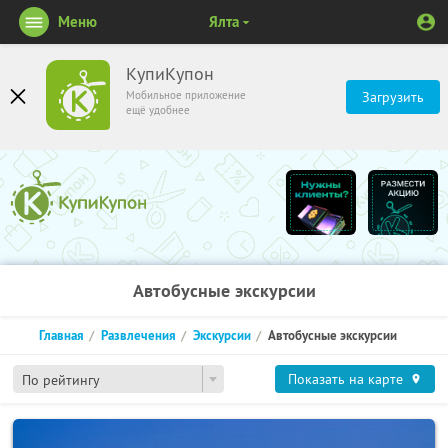
Меню
Ялта
КупиКупон
Мобильное приложение
Загрузить
ещё удобнее
Автобусные экскурсии
Главная
Развлечения
Экскурсии
Автобусные экскурсии
Показать на карте
По рейтингу