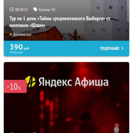
08:58:21
Купили:
58
Тур на 1 день «Тайны средневекового Выборга» от
компании «Шарм»
Достоевская
390
ПОДРОБНЕЕ
руб.
3100
руб.
-10
%