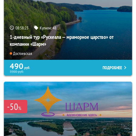
08:58:21
Купили:
49
1-дневный тур «Рускеала — мраморное царство» от
компании «Шарм»
Достоевская
490
ПОДРОБНЕЕ
руб.
3900
руб.
-50
%