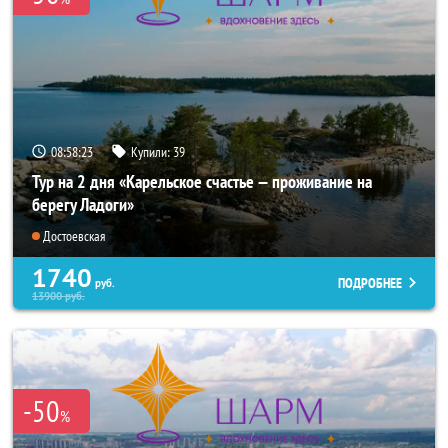
08:58:21
Купили:
41
Тур на 2 дня «Карельское счастье — проживание на
берегу Ладоги»
Достоевская
1740
ПОДРОБНЕЕ
руб.
13900
руб.
-50
%