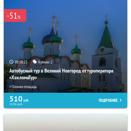
-51
%
08:58:21
Купили:
2
Автобусный тур в Великий Новгород от туроператора
«ХохломаТур»
Сенная площадь
510
ПОДРОБНЕЕ
руб.
5190
руб.