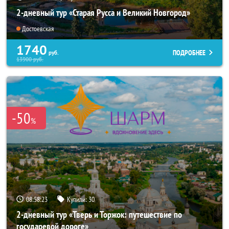
2-дневный тур «Старая Русса и Великий Новгород»
Достоевская
1740
ПОДРОБНЕЕ
руб.
13900
руб.
-50
%
08:58:21
Купили:
30
2-дневный тур «Тверь и Торжок: путешествие по
государевой дороге»