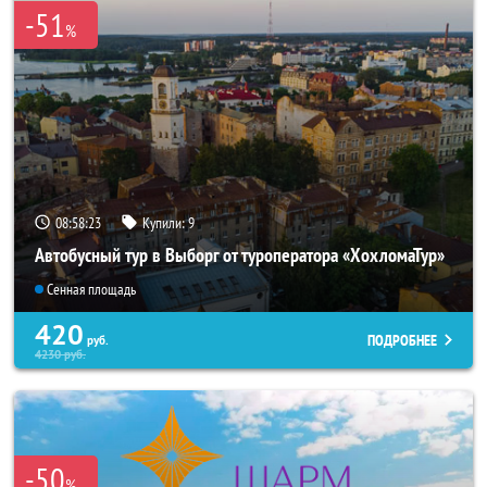
-51
%
08:58:21
Купили:
9
Автобусный тур в Выборг от туроператора «ХохломаТур»
Сенная площадь
420
ПОДРОБНЕЕ
руб.
4230
руб.
-50
%