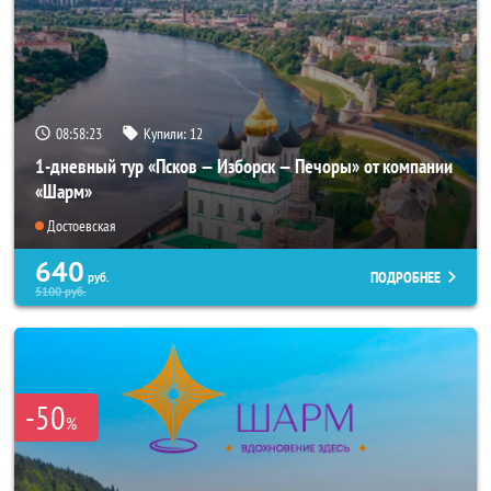
08:58:21
Купили:
12
1-дневный тур «Псков — Изборск — Печоры» от компании
«Шарм»
Достоевская
640
ПОДРОБНЕЕ
руб.
5100
руб.
-50
%