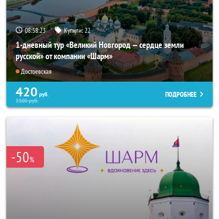
08:58:21
Купили:
22
1-дневный тур «Великий Новгород — сердце земли
русской» от компании «Шарм»
Достоевская
420
ПОДРОБНЕЕ
руб.
3300
руб.
-50
%