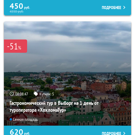
450
ПОДРОБНЕЕ
руб.
4550
руб.
-51
%
08:08:46
Купили:
5
Гастрономический тур в Выборг на 1 день от
туроператора «ХохломаТур»
Сенная площадь
620
ПОДРОБНЕЕ
руб.