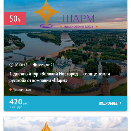
-50
%
08:08:46
Купили:
22
1-дневный тур «Великий Новгород — сердце земли
русской» от компании «Шарм»
Достоевская
420
ПОДРОБНЕЕ
руб.
3300
руб.