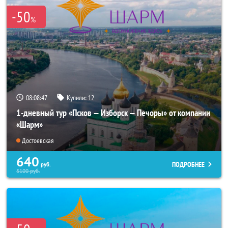
-50
%
08:08:46
Купили:
12
1-дневный тур «Псков — Изборск — Печоры» от компании
«Шарм»
Достоевская
640
ПОДРОБНЕЕ
руб.
5100
руб.