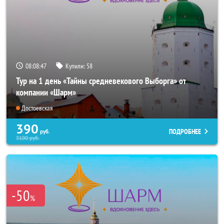
08:08:46
Купили:
58
Тур на 1 день «Тайны средневекового Выборга» от
компании «Шарм»
Достоевская
390
ПОДРОБНЕЕ
руб.
3100
руб.
-50
%