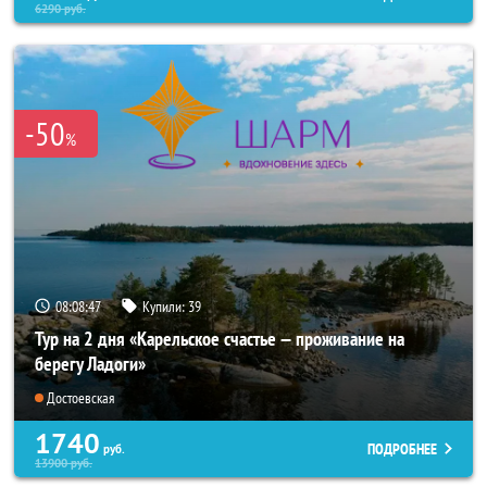
6290
руб.
-50
%
08:08:46
Купили:
39
Тур на 2 дня «Карельское счастье — проживание на
берегу Ладоги»
Достоевская
1740
ПОДРОБНЕЕ
руб.
13900
руб.