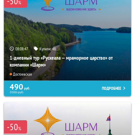
-50
%
08:08:46
Купили:
48
1-дневный тур «Рускеала — мраморное царство» от
компании «Шарм»
Достоевская
490
ПОДРОБНЕЕ
руб.
3900
руб.
-50
%