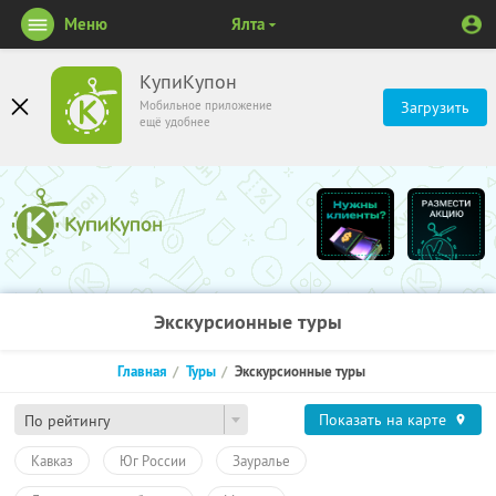
Меню
Ялта
КупиКупон
Мобильное приложение
Загрузить
ещё удобнее
Экскурсионные туры
Главная
Туры
Экскурсионные туры
Показать на карте
По рейтингу
Кавказ
Юг России
Зауралье