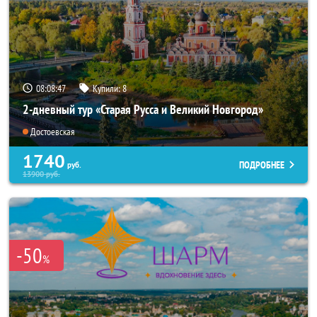
08:08:46
Купили:
8
2-дневный тур «Старая Русса и Великий Новгород»
Достоевская
1740
ПОДРОБНЕЕ
руб.
13900
руб.
-50
%