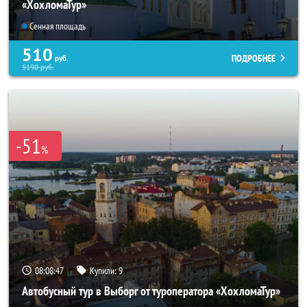
«ХохломаТур»
Сенная площадь
510
ПОДРОБНЕЕ
руб.
5190
руб.
-51
%
08:08:46
Купили:
9
Автобусный тур в Выборг от туроператора «ХохломаТур»