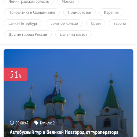
Ленинградская область
Москва
Прибалтика и Скандинавия
Подмосковье
Карелия
Санкт-Петербург
Золотое кольцо
Крым
Европа
Другие города России
Дальний восток
-51
%
08:08:46
Купили:
2
Автобусный тур в Великий Новгород от туроператора