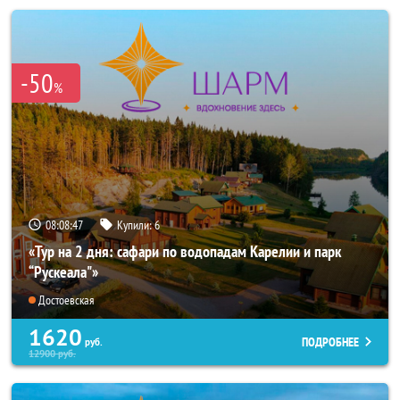
-50
%
08:08:46
Купили:
6
«Тур на 2 дня: сафари по водопадам Карелии и парк
“Рускеала"»
Достоевская
1620
ПОДРОБНЕЕ
руб.
12900
руб.