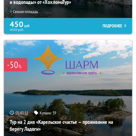
и водопады» от «ХохломаТур»
Сенная площадь
450
ПОДРОБНЕЕ
руб.
4550
руб.
-50
%
05:43:11
Купили:
39
Тур на 2 дня «Карельское счастье — проживание на
берегу Ладоги»