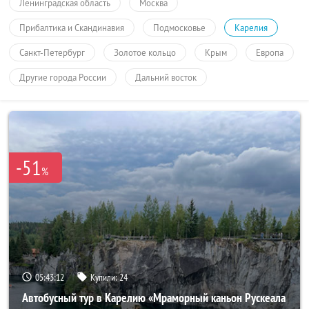
Ленинградская область
Москва
Прибалтика и Скандинавия
Подмосковье
Карелия
Санкт-Петербург
Золотое кольцо
Крым
Европа
Другие города России
Дальний восток
-51
%
05:43:11
Купили:
24
Автобусный тур в Карелию «Мраморный каньон Рускеала