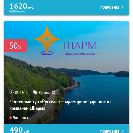
1620
ПОДРОБНЕЕ
руб.
12900
руб.
-50
%
05:43:11
Купили:
48
1-дневный тур «Рускеала — мраморное царство» от
компании «Шарм»
Достоевская
490
ПОДРОБНЕЕ
руб.