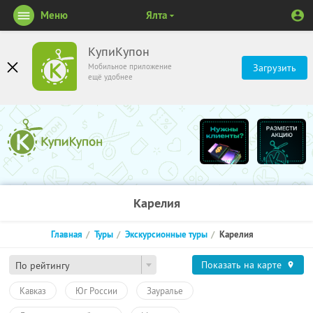
Меню
Ялта
КупиКупон
Мобильное приложение
Загрузить
ещё удобнее
Карелия
Главная
Туры
Экскурсионные туры
Карелия
Показать на карте
По рейтингу
Кавказ
Юг России
Зауралье