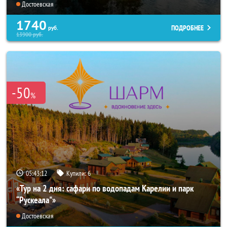
Достоевская
1740
ПОДРОБНЕЕ
руб.
13900
руб.
-50
%
05:43:11
Купили:
6
«Тур на 2 дня: сафари по водопадам Карелии и парк
“Рускеала"»
Достоевская