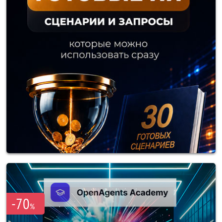
-70
%