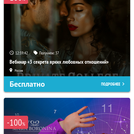
12:59:39
Получили:
37
Вебинар «3 секрета ярких любовных отношений»
Россия
Бесплатно
ПОДРОБНЕЕ
-100
%