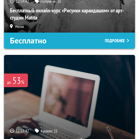
12:59:39
Получили:
35
Бесплатный онлайн-курс «Рисунки карандашом» от арт-
студии Matita
Россия
Бесплатно
ПОДРОБНЕЕ
53
%
до
12:59:39
Купили:
22