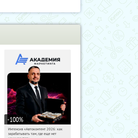
-100
%
Интенсив «Автоконтент 2026: как
08:45:07
Получили:
4
зарабатывать там, где еще нет
Россия