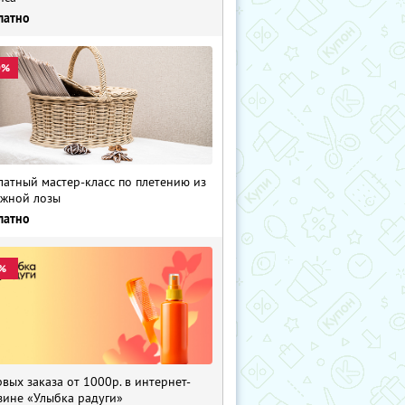
латно
0%
латный мастер-класс по плетению из
жной лозы
латно
%
рвых заказа от 1000р. в интернет-
зине «Улыбка радуги»