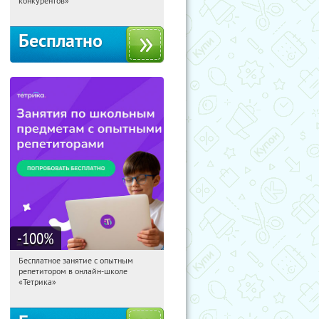
конкурентов»
Бесплатно
-100
%
Бесплатное занятие с опытным
08:45:07
Получили:
2
репетитором в онлайн-школе
Москва, Россия
«Тетрика»