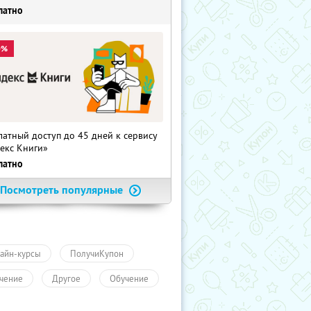
латно
0%
латный доступ до 45 дней к сервису
екс Книги»
латно
Посмотреть популярные
айн-курсы
ПолучиКупон
чение
Другое
Обучение