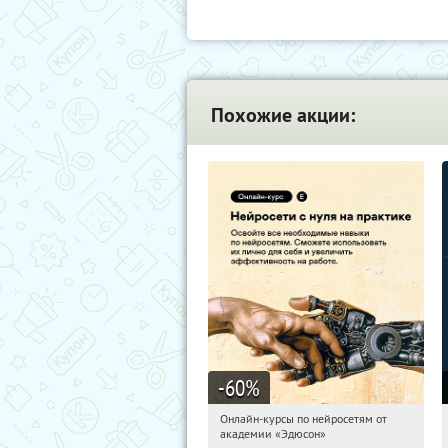
Похожие акции:
-60
%
Онлайн-курсы по нейросетям от
08:45:07
Получили:
6
академии «Эдюсон»
Москва