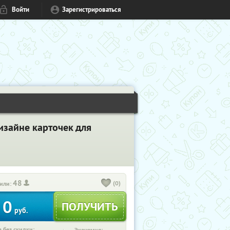
Войти
Зарегистрироваться
изайне карточек для
48
(0)
или:
0
руб.
 без скидки: