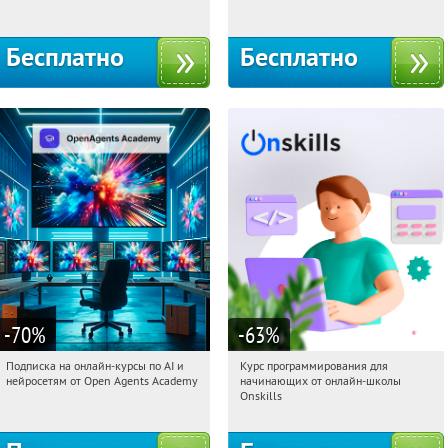
Бесплатно
Бесплатно
-70
%
-63
%
Подписка на онлайн-курсы по AI и
Курс программирования для
08:45:07
Получили:
18
08:45:07
Получили:
4
нейросетям от Open Agents Academy
начинающих от онлайн-школы
Россия
Россия
Onskills