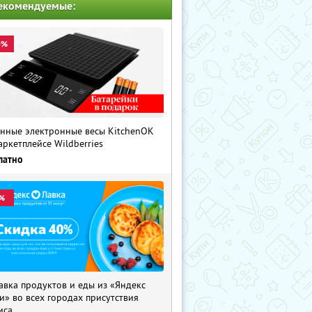
екомендуемые:
0%
нные электронные весы KitchenOK
аркетплейсе Wildberries
латно
%
авка продуктов и еды из «Яндекс
и» во всех городах присутствия
иса