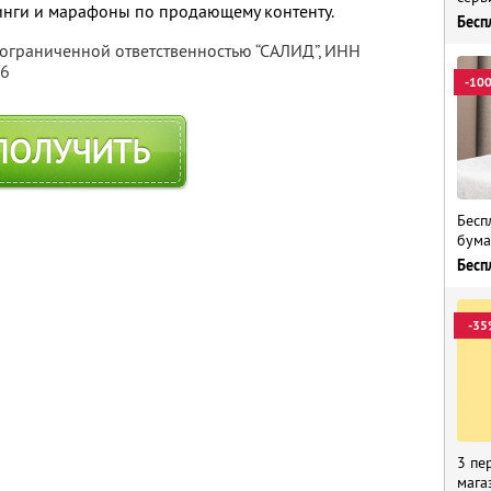
инги и марафоны по продающему контенту.
Бесп
 ограниченной ответственностью “САЛИД”,
ИНН
76
-10
ПОЛУЧИТЬ
Бесп
бума
Бесп
-35
3 пе
мага