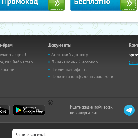
Промокод
Бесплатно
тнёрам
Документы
Кон
елаем акцию!
Агентский договор
spro
е, как Вебмастер
Лицензионный договор
Связ
е акции
Публичная оферта
Политика конфиденциальности
Ищите скидки поблизости,
не выходя из чата: