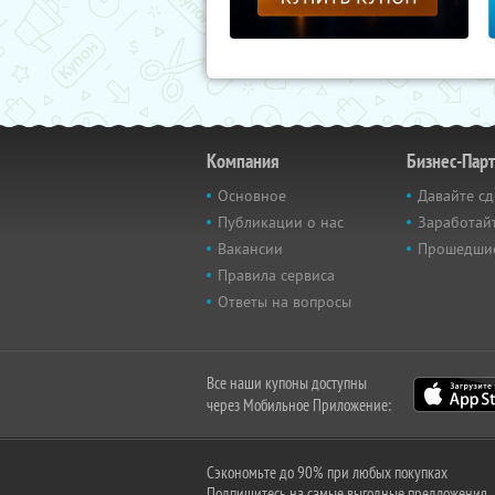
Компания
Бизнес-Пар
Основное
Давайте сд
Публикации о нас
Заработайт
Вакансии
Прошедши
Правила сервиса
Ответы на вопросы
Все наши купоны доступны
через Мобильное Приложение:
Сэкономьте до 90% при любых покупках
Подпишитесь на самые выгодные предложения