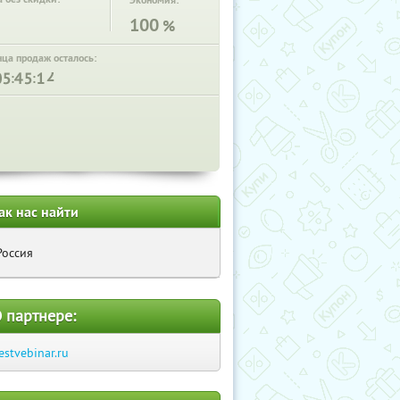
Экономия:
100
%
нца продаж осталось:
:
:
ак нас найти
Россия
 партнере:
estvebinar.ru