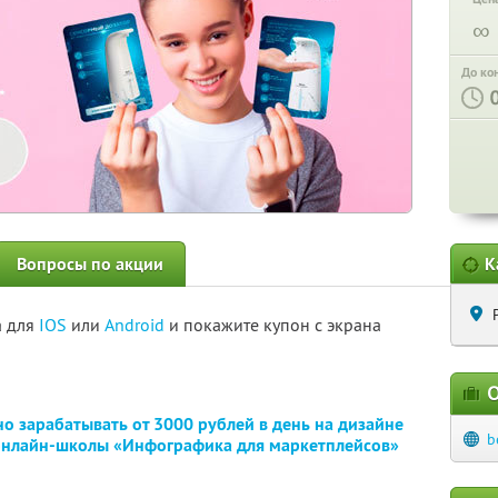
∞
До ко
Вопросы по акции
К
а для
IOS
или
Android
и покажите купон с экрана
О
о зарабатывать от 3000 рублей в день на дизайне
b
 онлайн-школы «Инфографика для маркетплейсов»