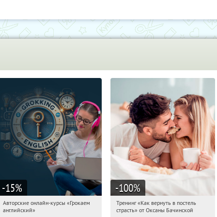
-15
%
-100
%
Авторские онлайн-курсы «Грокаем
Тренинг «Как вернуть в постель
08:45:07
Получили:
4
08:45:07
Получили:
13
английский»
страсть» от Оксаны Бачинской
Россия
Россия