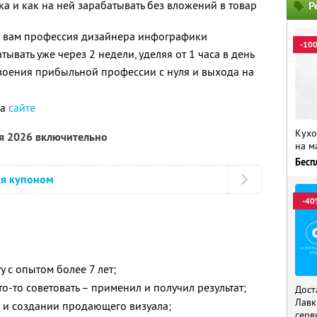
ка и как на ней зарабатывать без вложений в товар
Р
о вам профессия дизайнера инфографики
-10
атывать уже через 2 недели, уделяя от 1 часа в день
воения прибыльной профессии с нуля и выхода на
на
сайте
Кухо
ря 2026 включительно
на м
Бесп
ся купоном
-40
у с опытом более 7 лет;
о-то советовать – применил и получил результат;
Дост
Лавк
и создании продающего визуала;
серв