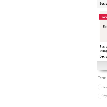
Бесп
-10
Бесп
«Янд
Бесп
Теги:
Онл
Обу