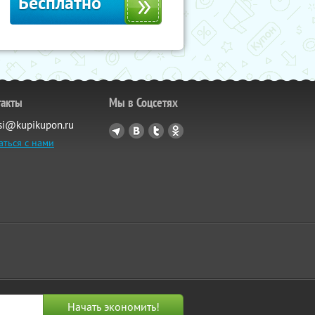
Бесплатно
такты
Мы в Соцсетях
si@kupikupon.ru
аться с нами