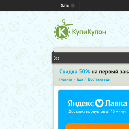
Ялта
Все
Скидка 50%
на первый зака
Главная
Еда
Доставка еды