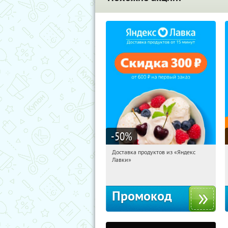
-50
%
Доставка продуктов из «Яндекс
06:56:14
Получили:
5
Лавки»
Россия
Промокод