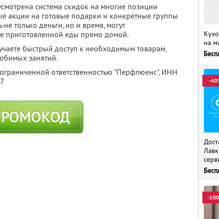
усмотрена система скидок на многие позиции
ые акции на готовые подарки и конкретные группы
 не только деньги, но и время, могут
Кухо
уже приготовленной еды прямо домой.
на м
учаете быстрый доступ к необходимым товарам,
Бесп
любимых занятий.
 ограниченной ответственностью "Перфлюенс",
ИНН
57
-40
ПРОМОКОД
Дост
Лавк
серв
Бесп
-10