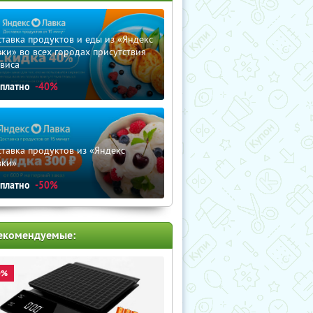
тавка продуктов и еды из «Яндекс
ки» во всех городах присутствия
виса
сплатно
-40%
тавка продуктов из «Яндекс
вки»
сплатно
-50%
екомендуемые:
0%