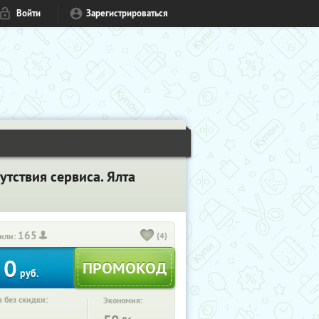
Войти
Зарегистрироваться
утствия сервиса. Ялта
165
(4)
или:
0
руб.
 без скидки:
Экономия: