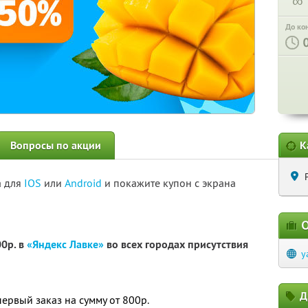
∞
До ко
Вопросы по акции
К
а для
IOS
или
Android
и покажите купон с экрана
О
00р. в
«Яндекс Лавке»
во всех городах присутствия
y
Д
ервый заказ на сумму от 800р.