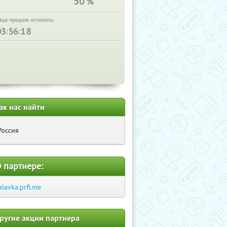
50
%
нца продаж осталось:
:
:
ак нас найти
Россия
 партнере:
alavka.prfl.me
ругие акции партнера