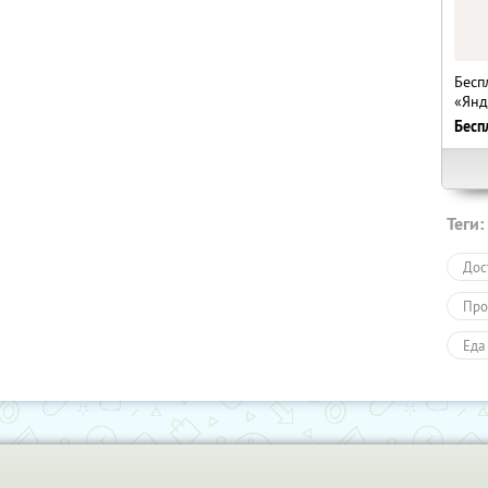
Бесп
«Янд
Бесп
Теги:
Дос
Про
Еда