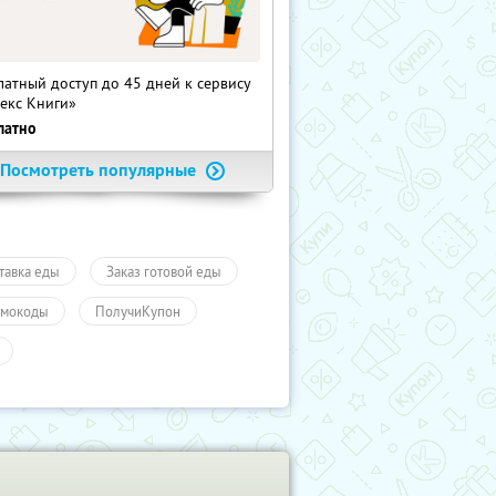
латный доступ до 45 дней к сервису
екс Книги»
латно
Посмотреть популярные
тавка еды
Заказ готовой еды
мокоды
ПолучиКупон