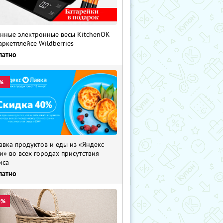
нные электронные весы KitchenOK
аркетплейсе Wildberries
латно
%
авка продуктов и еды из «Яндекс
и» во всех городах присутствия
иса
латно
0%