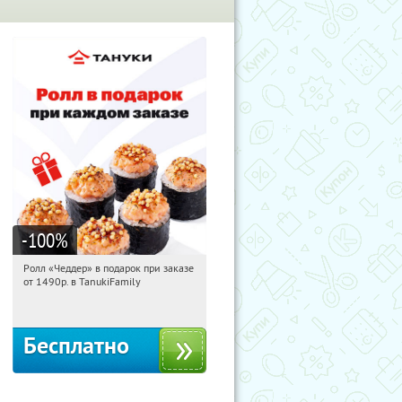
-100
%
Ролл «Чеддер» в подарок при заказе
06:56:14
Получили:
108
от 1490р. в TanukiFamily
Россия
Бесплатно