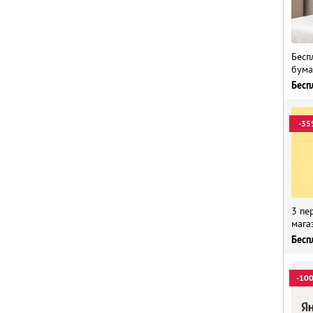
Бесп
бума
Бесп
-35
3 пе
мага
Бесп
-10