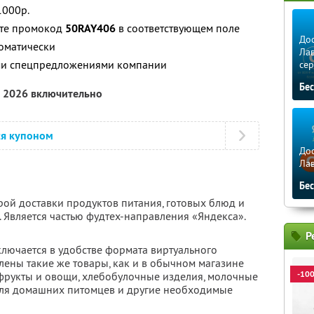
1000р.
ите промокод
50RAY406
в соответствующем поле
Дос
томатически
Лав
ими спецпредложениями компании
сер
Бе
а 2026 включительно
ся купоном
Дос
Ла
Бе
рой доставки продуктов питания, готовых блюд и
 Является частью фудтех-направления «Яндекса».
Р
ключается в удобстве формата виртуального
влены такие же товары, как и в обычном магазине
-10
 фрукты и овощи, хлебобулочные изделия, молочные
для домашних питомцев и другие необходимые