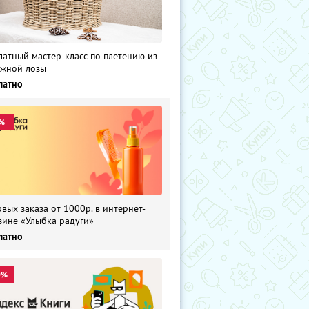
латный мастер-класс по плетению из
жной лозы
латно
%
рвых заказа от 1000р. в интернет-
зине «Улыбка радуги»
латно
0%