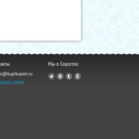
такты
Мы в Соцсетях
si@kupikupon.ru
аться с нами