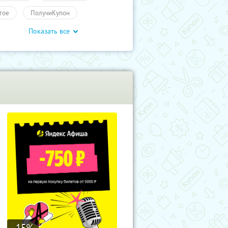
гое
ПолучиКупон
Показать все
влечения
-15
%