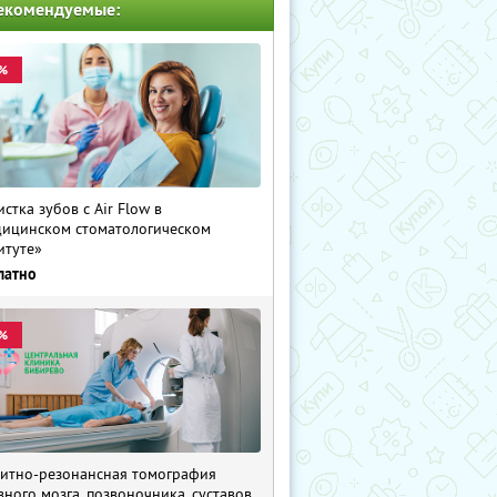
екомендуемые:
%
истка зубов с Air Flow в
ицинском стоматологическом
итуте»
латно
%
итно-резонансная томография
вного мозга, позвоночника, суставов,