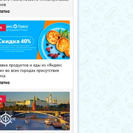
нов
латно
%
авка продуктов и еды из «Яндекс
и» во всех городах присутствия
иса
латно
%