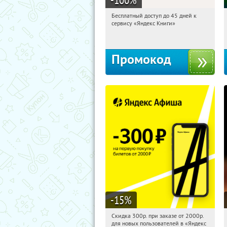
Бесплатный доступ до 45 дней к
16:01:09
Получи первым!
сервису «Яндекс Книги»
Россия
Промокод
-15
%
Скидка 300р. при заказе от 2000р.
16:01:09
Получили:
65
для новых пользователей в «Яндекс