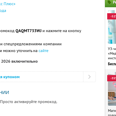
Р
кс Плюс»
ода
-52
промокод
QAQMT733WJ
и нажмите на кнопку
ими спецпредложениями компании
УЗ-ч
и можно уточнить на
сайте
«Мед
инст
а 2026 включительно
Бесп
ся купоном
-35
НИИ
 Просто активируйте промокод.
Магн
голо