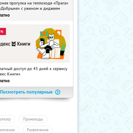
рняя прогулка на теплоходе «Прага»
«Добрыня» с ужином и диджеем
латно
0%
латный доступ до 45 дней к сервису
екс Книги»
латно
Посмотреть популярные
отеатр
Промокоды
влечения
Развлечения