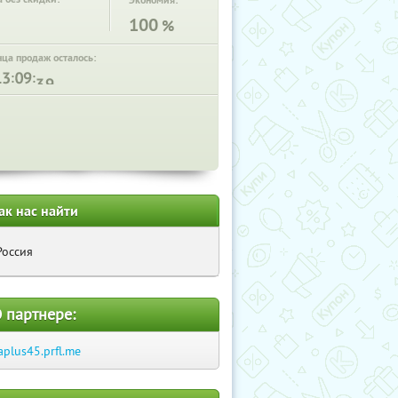
Экономия:
100
%
нца продаж осталось:
:
:
ак нас найти
Россия
 партнере:
aplus45.prfl.me