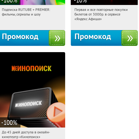
Подписка RUTUBE + PREMIER:
Первая и все повторные покупки
16:01:09
Получили:
3
16:01:09
Получили:
155
фильмы, сериалы и шоу
билетов от 3000р. в сервисе
Россия
Россия
«Яндекс Афиша»
Промокод
Промокод
-100
%
До 45 дней доступа в онлайн-
16:01:09
Получили:
113
кинотеатр «Кинопоиск»