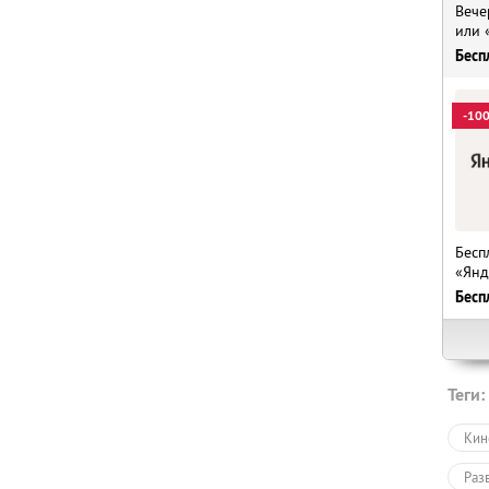
Вече
или 
Бесп
-10
Бесп
«Янд
Бесп
Теги:
Кин
Раз