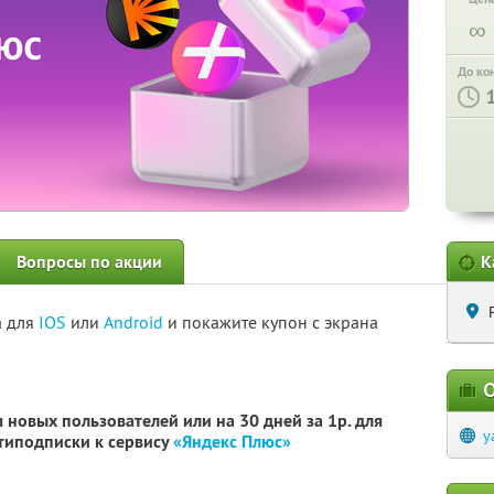
∞
До ко
Вопросы по акции
К
а для
IOS
или
Android
и покажите купон с экрана
О
 новых пользователей или на 30 дней за 1р. для
y
типодписки к сервису
«Яндекс Плюс»