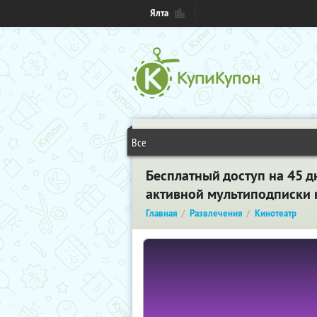
Ялта
Все
Бесплатный доступ на 45 д
активной мультиподписки к
Главная
Развлечения
Кинотеатр