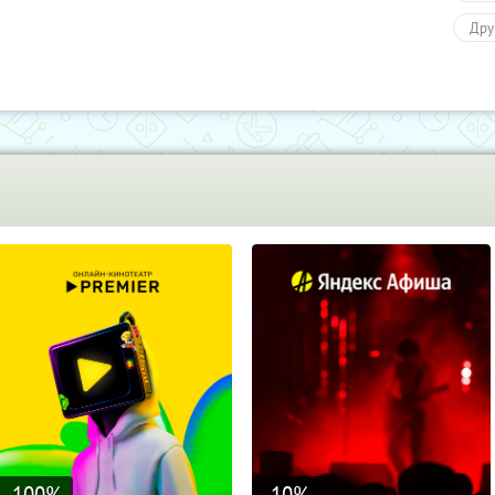
Дру
Раз
-100
%
-10
%