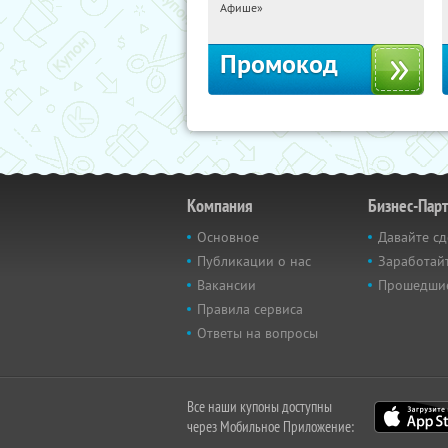
Россия
Афише»
Промокод
Компания
Бизнес-Пар
Основное
Давайте сд
Публикации о нас
Заработайт
Вакансии
Прошедши
Правила сервиса
Ответы на вопросы
Все наши купоны доступны
через Мобильное Приложение: