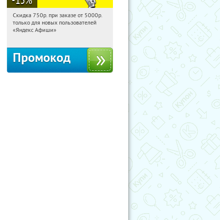
Скидка 750р. при заказе от 5000р.
16:01:09
Получили:
114
только для новых пользователей
Россия
«Яндекс Афиши»
Промокод