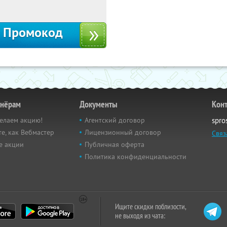
Россия
Промокод
тнёрам
Документы
Кон
елаем акцию!
Агентский договор
spro
е, как Вебмастер
Лицензионный договор
Связ
е акции
Публичная оферта
Политика конфиденциальности
Ищите скидки поблизости,
не выходя из чата: