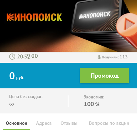
113
:
:
Получили:
0
руб.
Цена без скидки:
Экономия:
∞
100
%
Основное
Адреса
Отзывы
Вопросы по акции