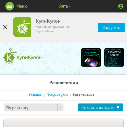
Меню
Ялта
КупиКупон
Мобильное приложение
Загрузить
ещё удобнее
Развлечения
Главная
ПолучиКупон
Развлечения
Показать на карте
По рейтингу