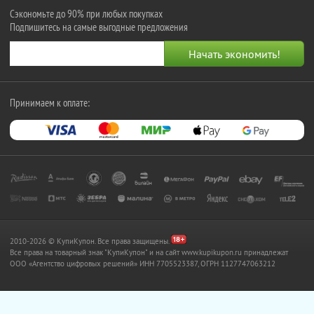
Сэкономьте до 90% при любых покупках
Подпишитесь на самые выгодные предложения
Принимаем к оплате:
2010-2026 © КупиКупон. Все права защищены.
Все права на товарный знак "КупиКупон" и на сайт www.kupikupon.ru принадлежат
OOO «Агентство цифровых решений» ИНН 7705523387, ОГРН 1127747063212