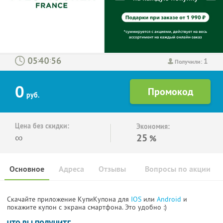
1
:
:
Получили:
0
руб.
Цена без скидки:
Экономия:
∞
25
%
Основное
Адреса
Отзывы
Вопросы по акции
Скачайте приложение КупиКупона для
IOS
или
Android
и
покажите купон с экрана смартфона. Это удобно :)