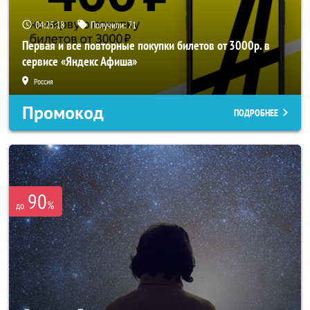
04:25:17
Получили:
71
Первая и все повторные покупки билетов от 3000р. в
сервисе «Яндекс Афиша»
Россия
Промокод
ПОДРОБНЕЕ
90
%
до