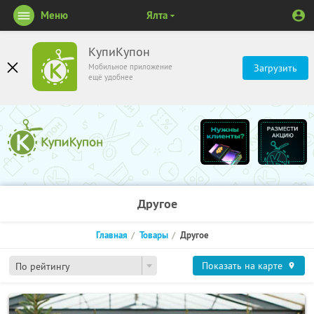
Меню
Ялта
КупиКупон
Мобильное приложение
Загрузить
ещё удобнее
Другое
Главная
Товары
Другое
Показать на карте
По рейтингу