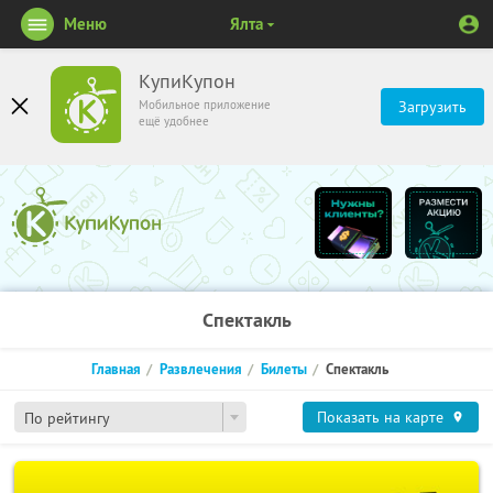
Меню
Ялта
КупиКупон
Мобильное приложение
Загрузить
ещё удобнее
Спектакль
Главная
Развлечения
Билеты
Спектакль
Показать на карте
По рейтингу