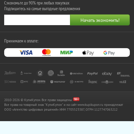
Сэкономьте до 90% при любых покупках
Подпишитесь на самые выгодные предложения
Принимаем к оплате:
2010-2026 © КупиКупон. Все права защищены.
Все права на товарный знак "КупиКупон" и на сайт www.kupikupon.ru принадлежат
OOO «Агентство цифровых решений» ИНН 7705523387, ОГРН 1127747063212