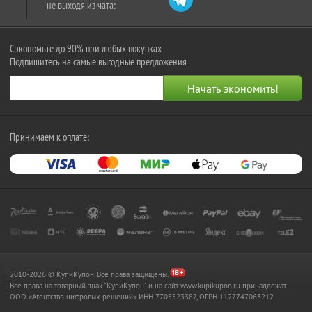
не выходя из чата:
Сэкономьте до 90% при любых покупках
Подпишитесь на самые выгодные предложения
Принимаем к оплате:
2010-2026 © КупиКупон. Все права защищены.
Все права на товарный знак "КупиКупон" и на сайт www.kupikupon.ru принадлежат
OOO «Агентство цифровых решений» ИНН 7705523387, ОГРН 1127747063212