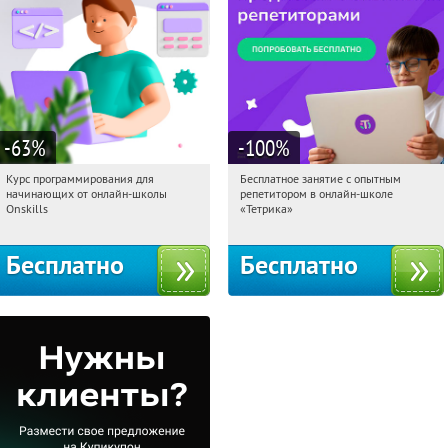
-63
%
-100
%
Курс программирования для
Бесплатное занятие с опытным
18:08:28
Получили:
4
18:08:28
Получили:
2
начинающих от онлайн-школы
репетитором в онлайн-школе
Россия
Москва, Россия
Onskills
«Тетрика»
Бесплатно
Бесплатно