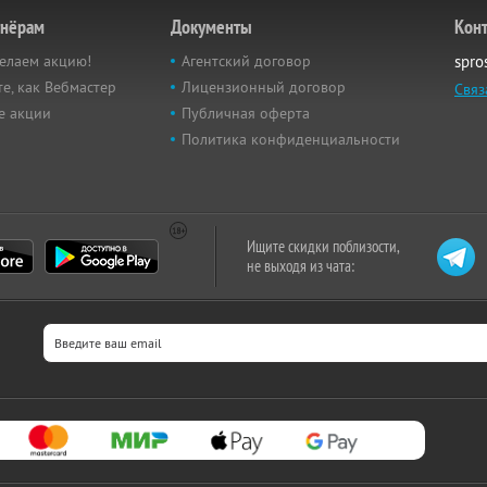
тнёрам
Документы
Кон
елаем акцию!
Агентский договор
spro
е, как Вебмастер
Лицензионный договор
Связ
е акции
Публичная оферта
Политика конфиденциальности
Ищите скидки поблизости,
не выходя из чата: