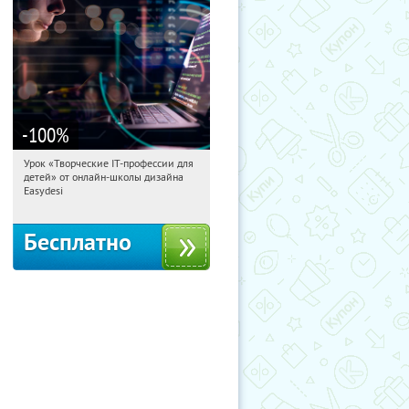
-100
%
Урок «Творческие IT-профессии для
18:08:28
Получили:
53
детей» от онлайн-школы дизайна
Россия
Easydesi
Бесплатно