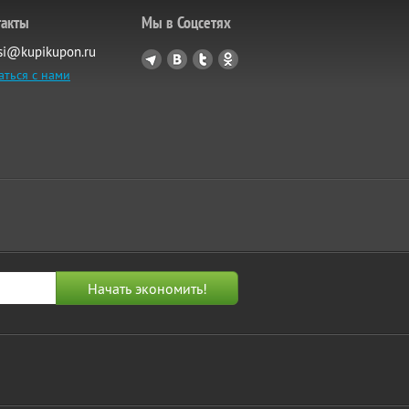
такты
Мы в Соцсетях
si@kupikupon.ru
аться с нами