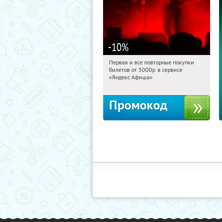
-10
%
Первая и все повторные покупки
18:08:28
Получили:
155
билетов от 3000р. в сервисе
Россия
«Яндекс Афиша»
Промокод