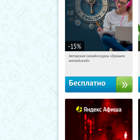
-15
%
Авторские онлайн-курсы «Грокаем
18:08:28
Получили:
4
английский»
Россия
Бесплатно