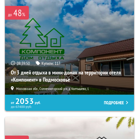
48
%
до
08:39:48
Купили:
117
От 3 дней отдыха в мини-домах на территории отеля
«Компонент» в Подмосковье
Московская обл., Солнечногорский р-н, д. Колтышево, 1
2053
ПОДРОБНЕЕ
от
руб.
до
67400
руб.