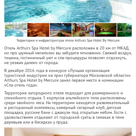
Территория и инфраструктура отеля Arthurs Spa Hotel By Mercure
Отель Arthurs Spa Hotel by Mercure расположен в 20 км от МКАД,
но про шумный мегаполис вы забудете мгновенно. Свежий воздух,
тишина, гостиничный уют и спа-процедуры позволят отдохнуть,
не уезжая далеко от города.
В декабре 2016 года в конкурсе «Лучшая организация
туристской индустрии на приз губернатора Московской области»
Arthurs Spa Hotel by Mercure занял первое место в номинации
«Спа-отель года».
Территория загородного отеля подходит для размеренного и
спокойного отдыха. 5 корпусов альпийского типа расположены
среди хвойного леса. На территории находятся развлекательный
и ресторанный комплексы, камерный сигарный клуб, детская
площадка, русские бани с джакузи под открытым небом. Гости с
удовольствием отдыхают от городской суеты в гамаках в тени
деревьев или в беседках у пруда.