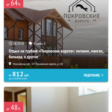
64
%
до
08:39:48
Купили:
8
Отдых на турбазе «Покровские ворота»: питание, мангал,
бильярд и другое
Московская обл., КП Покровские ворота, д. 182
812
ПОДРОБНЕЕ
от
руб.
до
140800
руб.
48
%
до