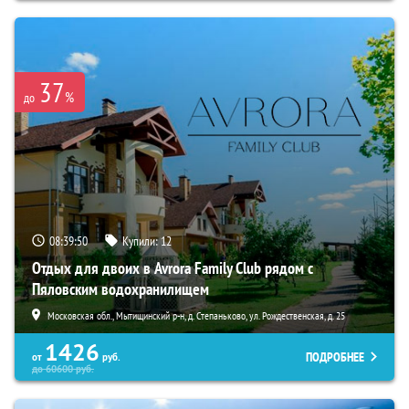
37
%
до
08:39:48
Купили:
12
Отдых для двоих в Avrora Family Club рядом с
Пяловским водохранилищем
Московская обл., Мытищинский р-н, д. Степаньково, ул. Рождественская, д. 25
1426
ПОДРОБНЕЕ
от
руб.
до
60600
руб.