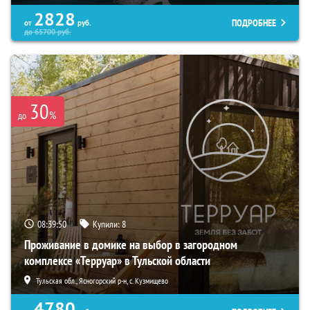
2828
ПОДРОБНЕЕ
от
руб.
до
65700
руб.
30
%
до
08:39:48
Купили:
8
Проживание в домике на выбор в загородном
комплексе «Терруар» в Тульской области
Тульская обл., Ясногорский р-н, с. Кузмищево
4780