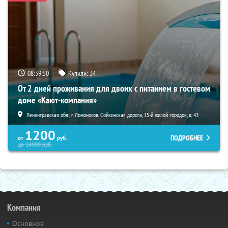
08:39:48
Купили:
34
От 2 дней проживания для двоих с питанием в гостевом
доме «Кают-компания»
Ленинградская обл., г. Ломоносов, Сойкинская дорога, 15-й жилой городок, д. 43
1200
ПОДРОБНЕЕ
от
руб.
до
14900
руб.
Компания
Основное