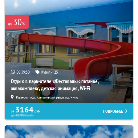
30
%
до
08:39:48
Купили:
25
Отдых в парк-отеле «Фестиваль»: питание,
аквакомплекс, детская анимация, Wi-Fi
Рязанская обл., Клепиковский район, пос. Чулис
3164
ПОДРОБНЕЕ
от
руб.
до
107880
руб.