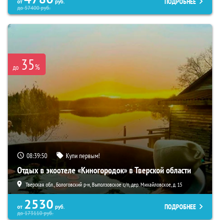
ПОДРОБНЕЕ
от
руб.
до
57400
руб.
35
%
до
08:39:48
Купи первым!
Отдых в экоотеле «Киногородок» в Тверской области
Тверская обл., Бологовский р-н, Выползовское с/п, дер. Михайловское, д. 15
2530
ПОДРОБНЕЕ
от
руб.
до
173110
руб.